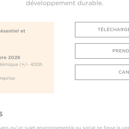
développement durable.
TÉLÉCHARG
ésentiel et
PREND
obre 2026
adémique (+/- 400h
CAN
reprise
s
ans qu’un sujet environnemental ou social ne fasse la une