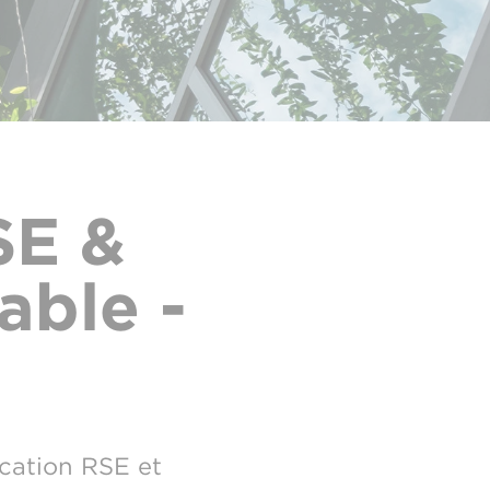
SE &
ble -
cation RSE et