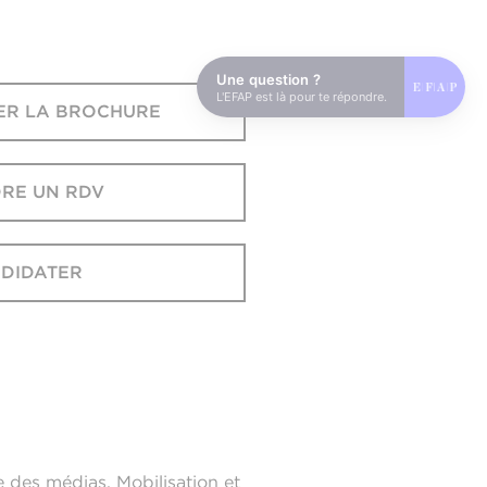
Une question ?
L'EFAP est là pour te répondre.
ER LA BROCHURE
RE UN RDV
DIDATER
 des médias. Mobilisation et