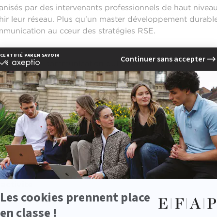
nisés par des intervenants professionnels de haut nive
chir leur réseau. Plus qu'un master développement durabl
mmunication au cœur des stratégies RSE.
nctions de communication qui dessinent et inspirent les 
nication RSE et Développement Durable
x
activité