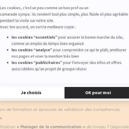
 / Compétences visées
 de communication.
tratégie de communication.
 communication internes et externes.
on corporate.
s professionnels en activité dans le domaine de la communication
confiés par des entreprises partenaires.
s, Masterclasses, Workshops…
urs de formation et épreuves de validation des compétences.
n
ification
« Manager de la communication »
de niveau 7 (équivale