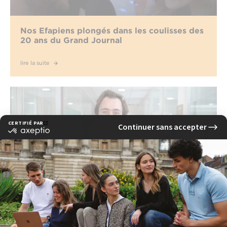
Nos Efapiens plongés dans les coulisses des
20 ans du Grand Journal
lire la suite
Loïc Viguié, en stage pour l'émission
"Affaire Conclue" chez Warner Bros
PLAY