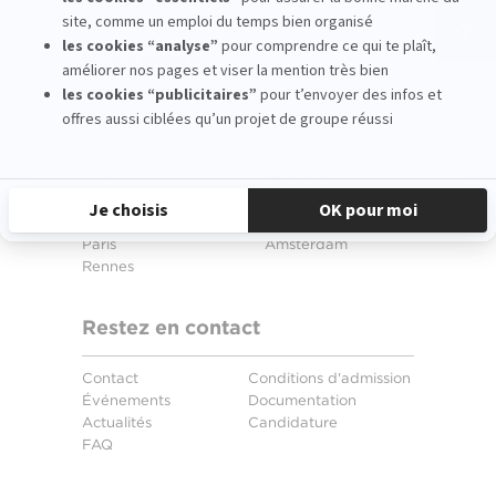
Nos campus
Aix-en-Provence
Strasbourg
Bordeaux
Toulouse
Lille
Miami
Lyon
New York
Montpellier
Shanghai
Nice
Santander
Paris
Amsterdam
Rennes
Restez en contact
Contact
Conditions d'admission
Événements
Documentation
Actualités
Candidature
FAQ