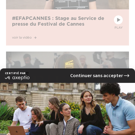
#EFAPCANNES : Stage au Service de
presse du Festival de Cannes
PLAY
voir la vidéo
#EFAPCANNES2022 - Suivez l’EFAP en
direct de la Croisette !
PLAY