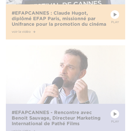
#EFAPCANNES : Claude Hugot,
diplômé EFAP Paris, missionné par
PLAY
Unifrance pour la promotion du cinéma
français à l’international
voir la vidéo
#EFAPCANNES - Rencontre avec
Benoit Sauvage, Directeur Marketing
PLAY
International de Pathé Films