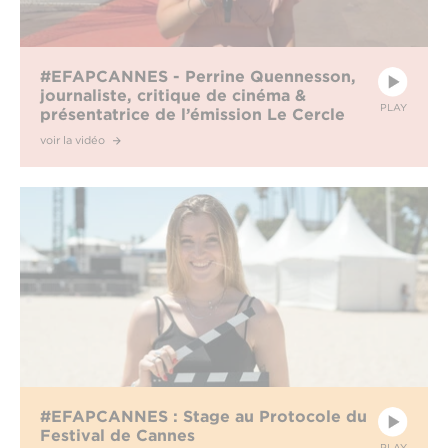
#EFAPCANNES - Perrine Quennesson,
journaliste, critique de cinéma &
PLAY
présentatrice de l’émission Le Cercle
sur Canal+
voir la vidéo
#EFAPCANNES : Stage au Protocole du
Festival de Cannes
PLAY