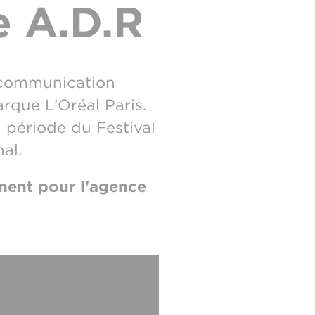
e A.D.R
 communication
rque L’Oréal Paris.
période du Festival
al.
ment pour l'agence