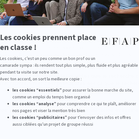
recteur du développement pour l'agence A.D.R
gulièrement des étudiants et des diplômés de l'
école 
ine, alors étudiante de 4e année en
formation communica
au sein de l'agence pendant le Festival de Cannes. Retro
lômée de la promotion 2021 de l'école de communication 
lle a exactement toutes les qualités que je recherche c
e, rapide, vive, c'est principalement ça que je reche
dre.
voir plus sur les métiers de la communication événemen