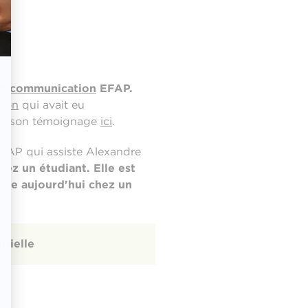
de communication
EFAP.
tion
qui avait eu
uvez son témoignage
ici
.
EFAP qui assiste Alexandre
hez un étudiant. Elle est
rche aujourd'hui chez un
tielle