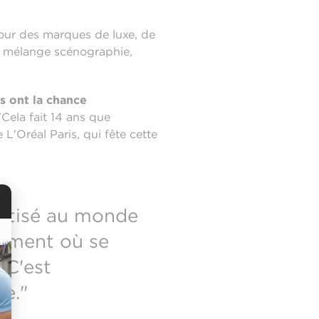
our des marques de luxe, de
i mélange scénographie,
s ont la chance
Cela fait 14 ans que
L'Oréal Paris, qui fête cette
iatisé au monde
nement où se
 C'est
e."