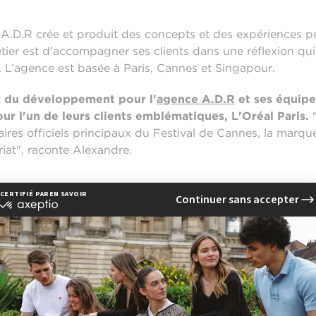
.D.R crée et produit des concepts et des expériences p
tier est d'accompagner ses clients dans une réflexion qu
t. L’agence est basée à Paris, Cannes et Singapour.
 du développement pour l'
agence A.D.R
et ses équipe
ur l'un de leurs clients emblématiques, L'Oréal Paris.
"
res officiels principaux du Festival de Cannes, la marque 
iat", raconte Alexandre.
moi c'est l'événement le plus méd
 de plus de dix jours. C'est un évé
éma, le glamour, la beauté, le luxe.
ù il faut être pour moi chaque anné