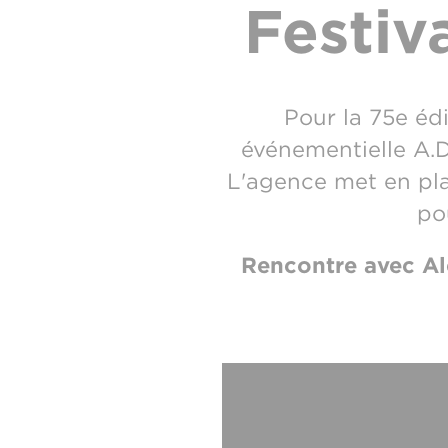
Festiv
Pour la 75e éd
événementielle A.D
L'agence met en pl
po
Rencontre avec Al