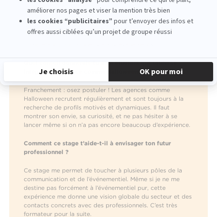
J’ai découvert qu’il y a beaucoup de pôles différents qui
participent à la réussite d’un même projet. Chaque
personne a son rôle, mais tout le monde avance dans la
même direction. C’est une vraie synergie entre les équipes,
où la logistique, la création et la communication se
complètent pour donner vie aux événements.
Quel conseil donnerais-tu à un étudiant qui souhaite
intégrer une agence comme Halloween ?
Franchement : osez postuler ! Les agences comme
Halloween recrutent régulièrement et sont toujours à la
recherche de profils motivés et dynamiques. Il faut
montrer son envie, sa curiosité, et ne pas hésiter à se
lancer même si on n’a pas encore beaucoup d’expérience.
Comment ce stage t’aide-t-il à envisager ton futur
professionnel ?
Ce stage me permet de toucher à plusieurs pôles de la
communication et de l’événementiel. Même si je ne me
destine pas forcément à l’événementiel pur, cette
expérience me donne une vision globale du secteur et des
contacts concrets avec des professionnels. C’est très
formateur pour la suite.