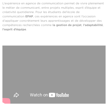
L’expérience en agence de communication permet de vivre pleinement
le métier de communicant, entre projets multiples, esprit d’équipe et
créativité quotidienne. Pour les étudiants del'école de
communication
EFAP
, ces expériences en agence sont l’occasion
d’appliquer concrètement leurs apprentissages et de développer des
compétences recherchées comme
la gestion de projet
,
l'adaptabilité
,
l'esprit d’équipe
.