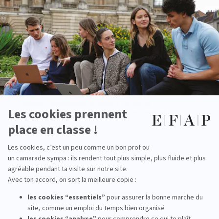
et du pôle Booking. Je participe à des animations terrain
variées et dynamiques.
Quel a été le projet le plus marquant sur lequel tu as
travaillé ?
Le plus marquant, c’est sans doute une campagne avec
une grande marque de spiritueux. C’était un projet
d’envergure et j’ai vraiment ressenti une valorisation
personnelle de pouvoir y contribuer.
Quelles compétences acquises à l'école de
communication EFAP t’ont le plus servi pendant ton
stage ?
L’organisation et le travail en équipe ! À l’EFAP, on
apprend à collaborer sur de nombreux projets de groupe,
et c’est exactement ce que je retrouve ici. On travaille
toujours à plusieurs, parfois sur plusieurs projets en
parallèle, donc savoir s’adapter et communiquer
efficacement, c’est essentiel.
Qu’as-tu appris sur le fonctionnement d’une agence de
communication ?