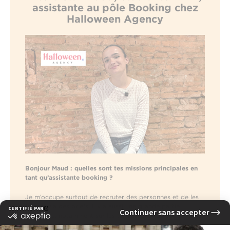
assistante au pôle Booking chez
Halloween Agency
Bonjour Maud : quelles sont tes missions principales en
tant qu’assistante booking ?
Je m’occupe surtout de recruter des personnes et de les
former via des briefs. Il y a aussi une grande partie
logistique, notamment sur les tenues lors des événements,
et un peu de contenu pour les réseaux sociaux de l’agence