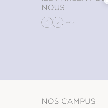
NOUS
« Nos métiers sont trop bea
ennuyer et nous avons la c
constamment nous renouvele
1
sur
5
NATHALIE S
Rédactrice en chef
EFAP 1999
NOS CAMPUS
AMSTERDAM