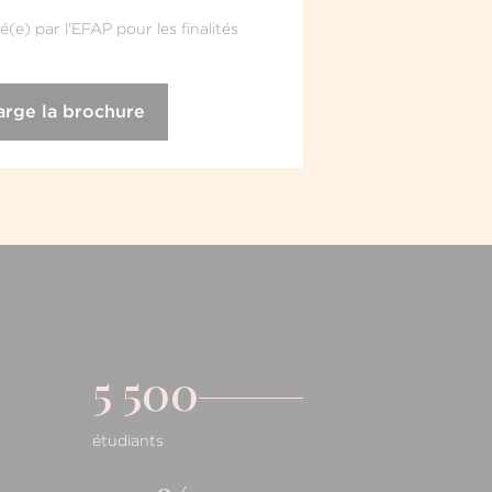
(e) par l'EFAP pour les finalités
5 500
étudiants