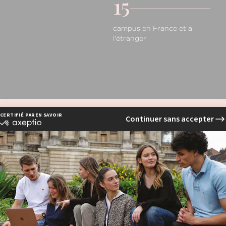
15
campus en France et à
l'étranger
POURQUOI CH
EXPERTISE
a
Une reconnaissance
Certifications RNCP et doubl