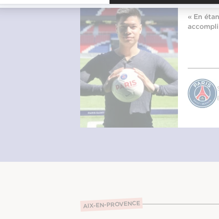
ux pour s'y
« En étan
hance de pouvoir
accomplir
r ! »
ARTON
AIX-EN-PROVENCE