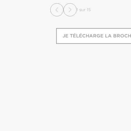
Marnixstraat 317, 1016 TB, Amsterdam, Pays-Bas
1
sur
15
JE TÉLÉCHARGE LA BROC