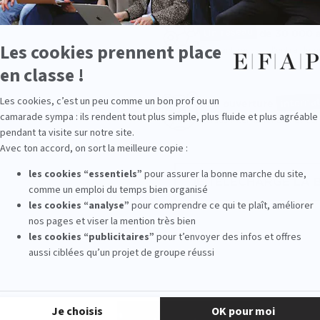
Un réseau
de 30 000 
Puissant réseau d'entraide 
interna
Une ouverture
Cursus internationaux et éc
JE TÉLÉCHARGE LA