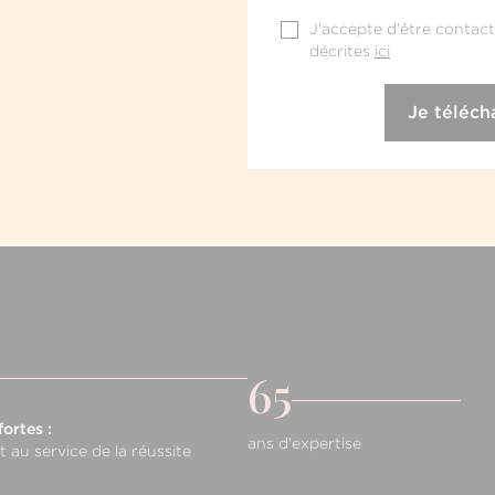
J'accepte d'être contacté
décrites
ici
65
ortes :
ans d'expertise
au service de la réussite