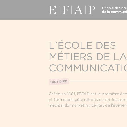
L'ÉCOLE DES
MÉTIERS DE L
COMMUNICATI
HISTOIRE
Créée en 1961, l'EFAP est la première é
et forme des générations de profession
médias, du marketing digital, de l'événeme