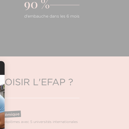
90 %
d'embauche dans les 6 mois
OISIR L'EFAP ?
cadémique
e-diplômes avec 5 universités internationales