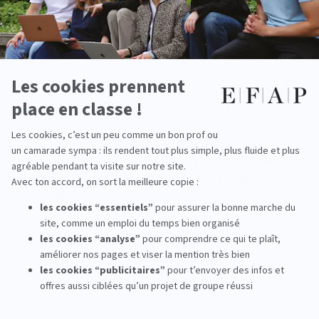
étudiants de l'école de communication EFAP. Je réponds
systématiquement aux messages sur LinkedIn, car je sais
combien un contact, un conseil ou un retour d’expérience
peut aider à intégrer le secteur de la
communication et du
luxe
.
« L’EFAP m’a permis de confirmer mon choix de
travailler dans le secteur de la mode et du luxe. »
Les métiers du luxe : des carrières
d’excellence accessibles grâce au MBA
Spécialisé Luxury Communication
Strategies
Le secteur du luxe connaît une croissance continue, portée par la
mode, la joaillerie, la beauté, le lifestyle et l’hôtellerie haut de gamme.
Derrière les défilés, les campagnes iconiques et les collaborations avec
des célébrités, une multitude de
métiers spécialisés
façonnent l’image
et la stratégie des grandes Maisons. Ces fonctions requièrent une
parfaite compréhension des codes du luxe, une culture mode pointue,
une grande rigueur et une approche stratégique de la communication.