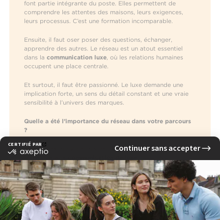
font partie intégrante du poste. Elles permettent de
comprendre les attentes des maisons, leurs exigences,
leurs processus. C’est une formation incomparable.
Ensuite, il faut oser poser des questions, échanger,
apprendre des autres. Le réseau est un atout essentiel
dans la
communication luxe
, où les relations humaines
occupent une place centrale.
Et surtout, il faut être passionné. Le luxe demande une
implication forte, un sens du détail constant et une vraie
sensibilité à l’univers des marques.
Quelle a été l’importance du réseau dans votre parcours
?
Mes stages m’ont permis de développer un véritable
réseau dans la
communication de luxe
.
Chez Vuitton, par exemple, une ancienne co-stagiaire
devenue amie a transmis mon CV en interne lorsqu’un
poste s’est libéré. Mon profil correspondait aux attentes,
et l’opportunité s’est concrétisée naturellement.
Je reste aujourd’hui très ouvert aux échanges avec les