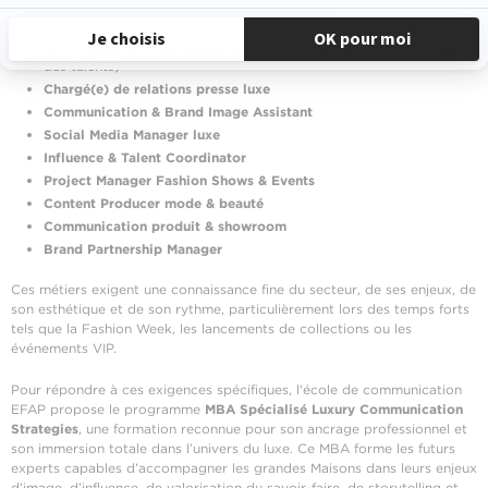
Parmi les métiers les plus recherchés, on retrouve :
PR & Celebrity Coordinator
(prêts de tenues, gestion de l'image
des talents)
Chargé(e) de relations presse luxe
Communication & Brand Image Assistant
Social Media Manager luxe
Influence & Talent Coordinator
Project Manager Fashion Shows & Events
Content Producer mode & beauté
Communication produit & showroom
Brand Partnership Manager
Ces métiers exigent une connaissance fine du secteur, de ses enjeux, de
son esthétique et de son rythme, particulièrement lors des temps forts
tels que la Fashion Week, les lancements de collections ou les
événements VIP.
Pour répondre à ces exigences spécifiques, l'école de communication
EFAP propose le programme
MBA Spécialisé Luxury Communication
Strategies
, une formation reconnue pour son ancrage professionnel et
son immersion totale dans l’univers du luxe. Ce MBA forme les futurs
experts capables d’accompagner les grandes Maisons dans leurs enjeux
d’image, d’influence, de valorisation du savoir-faire, de storytelling et