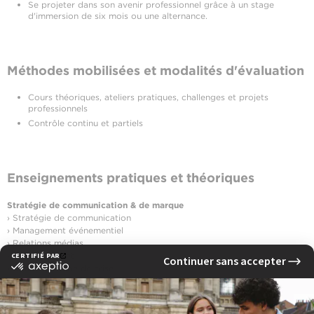
Se projeter dans son avenir professionnel grâce à un stage
d'immersion de six mois ou une alternance.
Méthodes mobilisées et modalités d'évaluation
Cours théoriques, ateliers pratiques, challenges et projets
professionnels
Contrôle continu et partiels
Enseignements pratiques et théoriques
Stratégie de communication & de marque
› Stratégie de communication
› Management événementiel
› Relations médias
› Brand Content
› Communication de crise
› Communication interne
› Communication corporate