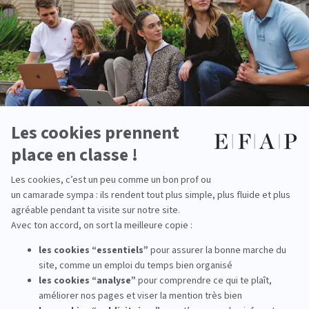
Créativité
› Talk-Show Factory
› Création publicitaire
› Design graphique
Marketing digital & IA
› Marketing Management & stratégie
› Marketing digital & IA
› IA & Prompt Engineering
› IA : Enjeux éthiques, sociétaux & environnementaux
Management & projets
› Gestion de projet
› Pilotage budgétaire
Événements pédagogiques
›
Masterclasses
› Battle
› Crisis Sprint
› IA Lab Day