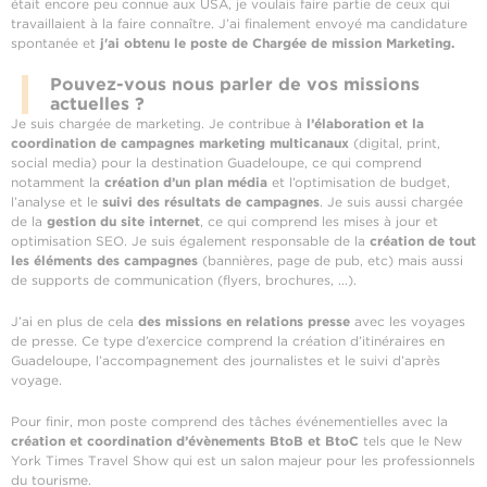
était encore peu connue aux USA, je voulais faire partie de ceux qui
travaillaient à la faire connaître. J’ai finalement envoyé ma candidature
spontanée et
j'ai obtenu le poste de Chargée de mission Marketing.
Pouvez-vous nous parler de vos missions
actuelles ?
Je suis chargée de marketing. Je contribue à
l’élaboration et la
coordination de campagnes marketing multicanaux
(digital, print,
social media) pour la destination Guadeloupe, ce qui comprend
notamment la
création d’un plan média
et l’optimisation de budget,
l’analyse et le
suivi des résultats de campagnes
. Je suis aussi chargée
de la
gestion du site internet
, ce qui comprend les mises à jour et
optimisation SEO. Je suis également responsable de la
création de tout
les éléments des campagnes
(bannières, page de pub, etc) mais aussi
de supports de communication (flyers, brochures, ...).
J’ai en plus de cela
des missions en relations presse
avec les voyages
de presse. Ce type d’exercice comprend la création d’itinéraires en
Guadeloupe, l’accompagnement des journalistes et le suivi d’après
voyage.
Pour finir, mon poste comprend des tâches événementielles avec la
création et coordination d’évènements BtoB et BtoC
tels que le New
York Times Travel Show qui est un salon majeur pour les professionnels
du tourisme.