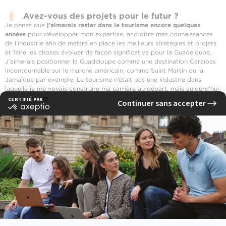
Avez-vous des projets pour le futur ?
Je pense que
j’aimerais rester dans le tourisme encore quelques
années
pour développer mon expertise, accroître mes connaissances
de l’industrie afin de mettre en place les meilleurs stratégies et projets
et faire les choses évoluer de façon significative pour la Guadeloupe.
J’aimerais positionner la Guadeloupe comme une destination Caraïbes
incontournable sur le marché américain, comme Saint Martin ou la
Jamaïque par exemple. Le tourisme n’était pas une industrie dans
laquelle je me voyais construire ma carrière au départ, mais aujourd’hui
c’est plus qu’envisageable.
‹ Previous news
Next news ›
See other news