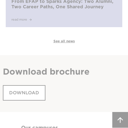
From EFAP to Sparks Agency: Two Alumni,
Two Career Paths, One Shared Journey
read more
See all news
Download
brochure
DOWNLOAD
Our campuses