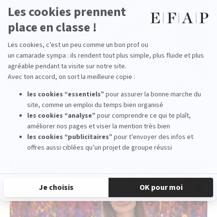
EFAP Hackathon 2026: Students Imagine
More Responsible Communication in the
Face of Hyperconnectivity
read more