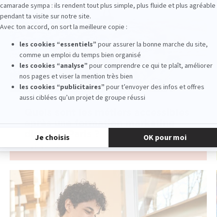
Quels sont les métiers accessibles
après une formation marketing
digital à Paris ?
read more