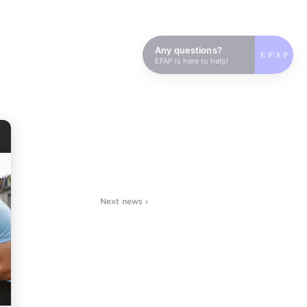
Any questions?
EFAP is here to help!
Next news ›