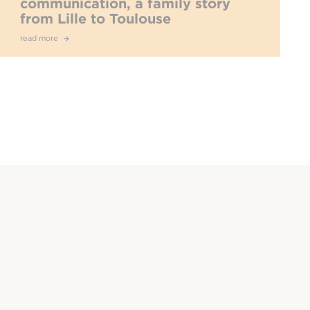
communication, a family story
from Lille to Toulouse
read more