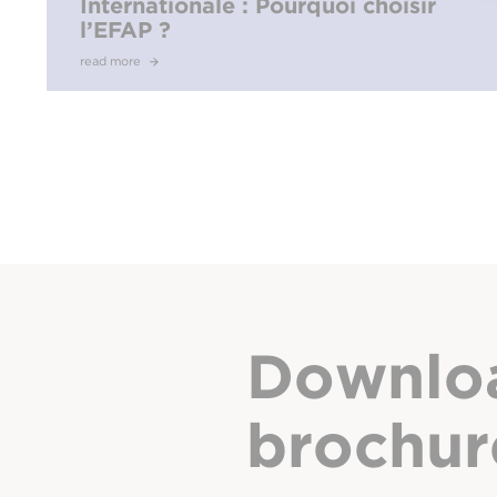
Internationale : Pourquoi choisir
l’EFAP ?
read more
Downlo
brochur