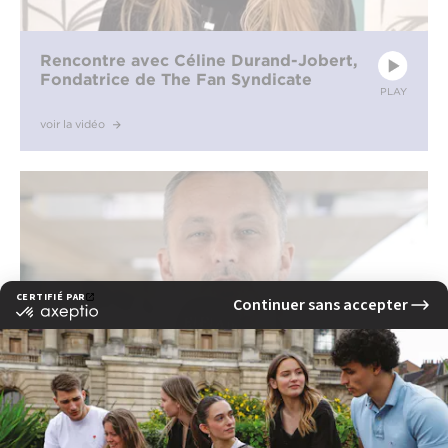
Rencontre avec Céline Durand-Jobert,
Fondatrice de The Fan Syndicate
PLAY
voir la vidéo
Sébastien Séchaud, CEO et associé au
sein de l’agence Du Bruit au Balcon
PLAY