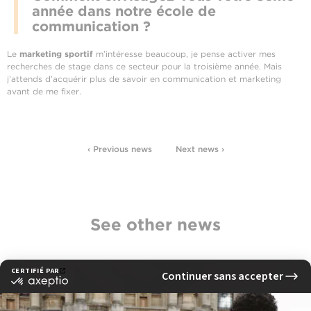
année dans notre école de
communication ?
Le
marketing sportif
m’intéresse beaucoup, je pense activer mes
recherches de stage dans ce secteur pour la troisième année. Mais
j’attends d’acquérir plus de savoir en communication et marketing
avant de me fixer.
‹ Previous news
Next news ›
See other news