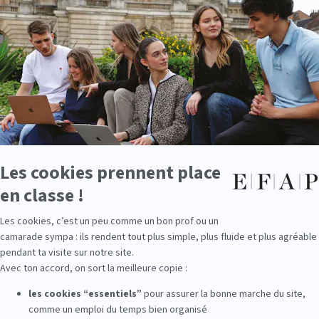
c'est important de montrer qu'en s
tion EFAP on peut accomplir ses r
See other news