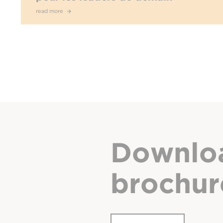
read more
Downlo
brochur