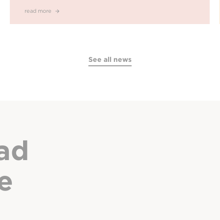
read more
See all news
ad
e