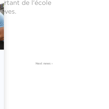
ortant de l'école
êves.
Next news ›