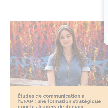
Études de communication à
l'EFAP : une formation stratégique
pour les leaders de demain