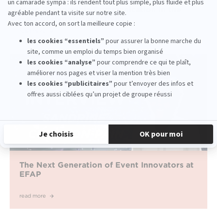
EFAP Hackathon 2026: Students Imagine
More Responsible Communication in the
Face of Hyperconnectivity
read more
The Next Generation of Event Innovators at
EFAP
read more