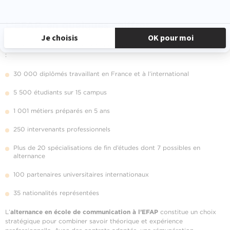
L’EFAP, en quelques chiffres
Depuis 1961, l’EFAP forme les futurs professionnels de la communication
:
30 000 diplômés travaillant en France et à l’international
5 500 étudiants sur 15 campus
1 001 métiers préparés en 5 ans
250 intervenants professionnels
Plus de 20 spécialisations de fin d’études dont 7 possibles en
alternance
100 partenaires universitaires internationaux
35 nationalités représentées
L’
alternance en école de communication à l’EFAP
constitue un choix
stratégique pour combiner savoir théorique et expérience