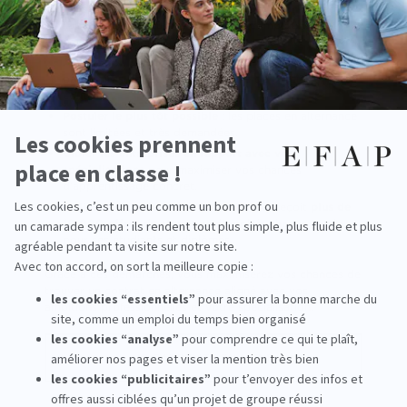
Préparer un CV et une lettre de motivation
adaptés à
l’alternance, mettant en avant vos compétences et
votre motivation.
Activer son réseau
:
réseau Alumni
, professeurs et
partenaires de l’école peuvent être de précieux
contacts.
Postuler le plus tôt possible
: les places en alternance
sont limitées et très demandées.
Cibler les entreprises en rapport avec vos
spécialisations
pour maximiser vos chances
d’apprentissage concret.
Utiliser les services de l’école
: l’EFAP reçoit
plus de
10 000 offres de stages
et d’emplois chaque année
pour ses étudiants et diplômés.
Grâce à ces démarches, vous maximiserez vos chances de
trouver un contrat en alternance aligné avec vos
ambitions professionnelles et votre spécialisation.
JE CANDIDATE EN LIGNE