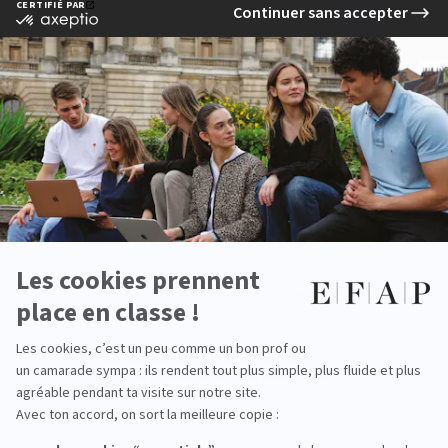
Témoignage d'une étudiante :
« La masterclass avec Jacques Séguéla a été
très intéressante et enrichissante. Il nous a
donné de nombreux conseils, notamment sur
l’importance d’envoyer des messages positifs
et sur la probable non durabilité des choses.
Participer à ce type de projet me permet de
mettre en pratique mes connaissances et de
me préparer à mon futur métier. »
— Léa, étudiante en 5ᵉ année du MBA
Spécialisé Communication & Management
Événementiel