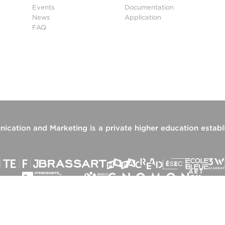
Events
Documentation
News
Application
FAQ
ication and Marketing
is a private higher education estab
Site map
Legal notices
Privacy Policy
Manage cookies