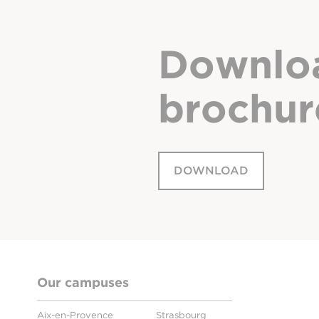
Downlo
brochur
DOWNLOAD
Our campuses
Aix-en-Provence
Strasbourg