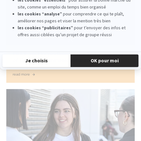
EFAP: on the podium of the 2026 rankings
of the best communication schools
read more