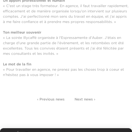
Un apport professionnel et humain
« C'est un stage très formateur. En agence, il faut travailler rapidement,
efficacement et de manière organisée lorsqu'on intervient sur plusieurs
comptes. J'ai perfectionné mon sens du travail en équipe, et j'ai appris
à me faire confiance et à prendre mes propres responsabilités. »
Ton meilleur souvenir
« La soirée Illycaffé organisée à l'Espressamente d'Auber. J'étais en
charge d'une grande partie de l'évènement, et les retombées ont été
excellentes. Tous les convives étaient présents et j'ai été félicitée par
mes consultants et les invités. »
Le mot de la fin
« Pour travailler en agence, ne prenez pas les choses trop à coeur et
n'hésitez pas à vous imposer ! »
‹ Previous news
Next news ›
See other news