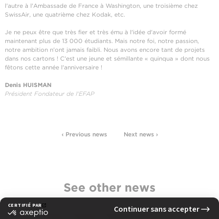
l'autre à l'Ambassade de France à Washington, une troisième chez
SwissAir, une quatrième chez Kodak, etc.
Je ne peux être que très fier et très ému à l'idée d'avoir formé
maintenant plus de 13 000 étudiants. Mais notre foi, notre passion,
notre ambition n'ont jamais faibli. Nous avons encore tant de projets
dans nos cartons ! C'est une jeune et sémillante « quinqua » dont nous
fêtons cette année l'anniversaire !
Denis HUISMAN
Président Fondateur de l'EFAP
‹ Previous news
Next news ›
See other news