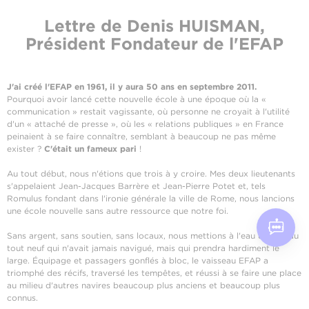
Lettre de Denis HUISMAN,
Président Fondateur de l'EFAP
J'ai créé l'EFAP en 1961, il y aura 50 ans en septembre 2011.
Pourquoi avoir lancé cette nouvelle école à une époque où la «
communication » restait vagissante, où personne ne croyait à l'utilité
d'un « attaché de presse », où les « relations publiques » en France
peinaient à se faire connaître, semblant à beaucoup ne pas même
exister ?
C'était un fameux pari
!
Au tout début, nous n'étions que trois à y croire. Mes deux lieutenants
s'appelaient Jean-Jacques Barrère et Jean-Pierre Potet et, tels
Romulus fondant dans l'ironie générale la ville de Rome, nous lancions
une école nouvelle sans autre ressource que notre foi.
Sans argent, sans soutien, sans locaux, nous mettions à l'eau un bateau
tout neuf qui n'avait jamais navigué, mais qui prendra hardiment le
large. Équipage et passagers gonflés à bloc, le vaisseau EFAP a
triomphé des récifs, traversé les tempêtes, et réussi à se faire une place
au milieu d'autres navires beaucoup plus anciens et beaucoup plus
connus.