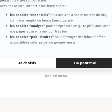
Vlog: The daily life of an EFAP
student interning at Manucurist
read more
See all news