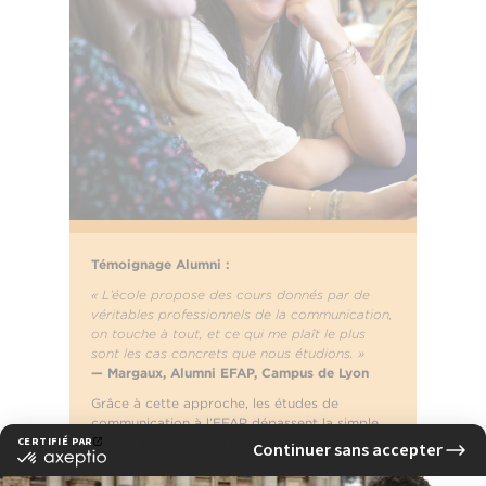
Témoignage Alumni :
« L’école propose des cours donnés par de
véritables professionnels de la communication,
on touche à tout, et ce qui me plaît le plus
sont les cas concrets que nous étudions. »
— Margaux, Alumni EFAP, Campus de Lyon
Grâce à cette approche, les études de
communication à l’EFAP dépassent la simple
théorie pour répondre concrètement aux
besoins du marché.