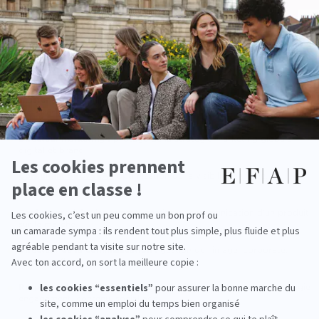
Débouchés après un master de
communication
Le
master de communication
à l’EFAP ouvre sur de multiples
trajectoires professionnelles :
Directeur marketing :
pilotage de la stratégie marketing globale,
digital et brand.
Consultant SEO/SEA :
optimisation de la visibilité en ligne,
campagnes search.
Chef de produit :
lancement, gestion et communication d’un produit
sur le marché.
Directeur de la communication :
gestion de l’image, corporate,
médias, influence.
Responsable social media
ou community manager senior :
stratégie
engagement, contenu, social ads.