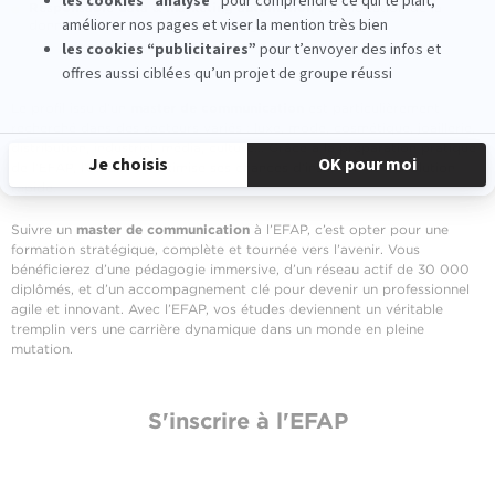
Responsable data & marketing automation :
exploitation de la
donnée, IA appliquée au marketing.
Le profil issu d’un
master de communication
est particulièrement
recherché dans des secteurs variés : luxe, mode, cosmétique, joaillerie,
distribution, industriel, média, culture… Grâce à la préparation pratique
de l’EFAP, l’étudiant maximise ses chances d’insertion et d’évolution
rapide.
Suivre un
master de communication
à l’EFAP, c’est opter pour une
formation stratégique, complète et tournée vers l’avenir. Vous
bénéficierez d’une pédagogie immersive, d’un réseau actif de 30 000
diplômés, et d’un accompagnement clé pour devenir un professionnel
agile et innovant. Avec l’EFAP, vos études deviennent un véritable
tremplin vers une carrière dynamique dans un monde en pleine
mutation.
S'inscrire à l'EFAP