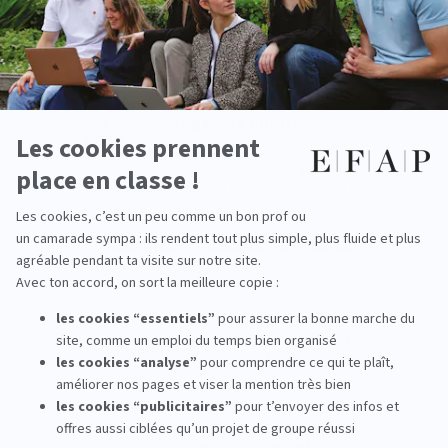
personnalisé.
✅ Les avantages de choisir
l’EFAP
Choisir l’EFAP, c’est opter pour une
école de
communication
qui allie exigence, créativité et
ouverture :
Formation progressive :
3 années
généralistes + 2 années de spécialisation
(plus de
20 spécialisations au choix
).
Professionnalisation : stages en France et à
l’international, alternance possible dès la 4e
année.
Réseau et partenariats : 30 000 diplômés
depuis 1961, 5 500 étudiants, 250
intervenants professionnels, 100
partenaires universitaires.
Expériences concrètes : projets réels, Big
Battle, ateliers et mises en situation.
Ouverture internationale :
plus de 100