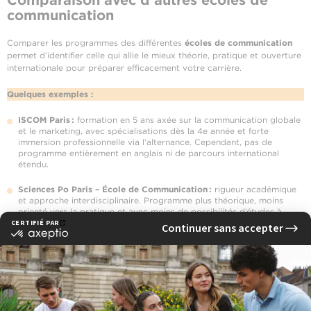
communication
Comparer les programmes des différentes
écoles de communication
permet d’identifier celle qui allie le mieux théorie, pratique et ouverture
internationale pour préparer efficacement votre carrière.
Quelques exemples :
ISCOM Paris :
formation en 5 ans axée sur la communication globale
et le marketing, avec spécialisations dès la 4e année et forte
immersion professionnelle via l’alternance. Cependant, pas de
programme entièrement en anglais ni de parcours international
étendu.
Sciences Po Paris – École de Communication :
rigueur académique
et approche interdisciplinaire. Programme plus théorique, moins
orienté vers la pratique et avec moins de possibilités d’études à
l’étranger.
CELSA Sorbonne Université :
excellence académique reconnue, mais
orientation davantage centrée sur la recherche que sur la pratique
professionnelle et les expériences en entreprise.
Ces comparaisons montrent que l’EFAP se distingue par son approche
pratique, ses programmes internationaux et son accompagnement