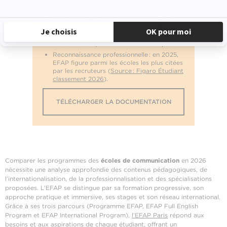
universités partenaires
dans le monde.
Innovation et digital : apprentissage des
outils numériques et sensibilisation à l’IA.
Diversité et dimension humaine : 35
nationalités représentées sur 15 campus.
Reconnaissance professionnelle : en 2025,
EFAP figure parmi les écoles les plus citées
par les recruteurs (
Source : Figaro Étudiant
classement 2026
).
TÉLÉCHARGER LA DOCUMENTATION
Comparer les programmes des
écoles de communication
en 2026
nécessite une analyse approfondie des contenus pédagogiques, de
l’internationalisation, de la professionnalisation et des spécialisations
proposées. L’EFAP se distingue par sa formation progressive, son
approche pratique et immersive, ses stages et son réseau international.
Grâce à ses trois parcours (Programme EFAP, EFAP Full English
Program et EFAP International Program),
l’EFAP Paris
répond aux
besoins et aux aspirations de chaque étudiant, offrant un