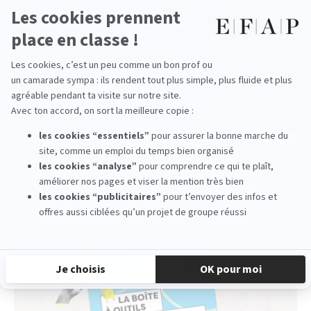
The Next Generation of Event Innovators at
EFAP
read more