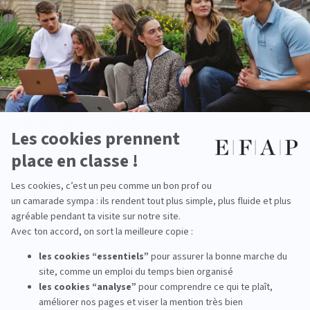
Disposé en alternance, le
MBA Spécialisé CME
favorise l’apprentissage
par l’expérience :
mise en situation réelle
,
collaborations avec des
marques
,
participation à de grands événements
… Une formation
professionnalisante qui répond aux attentes du secteur.
“Growth with Lenovo” : la créativité made
in EFAP Paris récompensée
Parmi toutes les équipes en compétition, c’est celle du campus
EFAP
Paris
qui a séduit le jury avec son projet intitulé
“Growth with Lenovo”
.
Un concept fort, une narration stratégique fluide, un branding moderne
et une excellente anticipation des contraintes logistiques ont permis à
cette équipe de se démarquer.