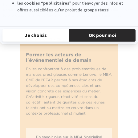
Félicitations à
Emma Barboux
,
Lina Despres
,
Inès Jouve
,
Doriane
Lemire
,
Mathilde Lopez
,
Mathilde Thibault
et
Lola Vandenbulcke
, dont
le professionnalisme et l’engagement ont été salués à l’unanimité.
Former les acteurs de
l'événementiel de demain
En les confrontant à des problématiques de
marques prestigieuses comme Lenovo, le MBA
CME de l’EFAP permet à ses étudiants de
développer des compétences clés et une
vision concrète des exigences du métier.
Créativité, rigueur, réactivité et sens du
collectif : autant de qualités que ces jeunes
talents ont su mettre en œuvre dans un
contexte professionnel stimulant.
En savoir plus sur le MBA Spécialisé