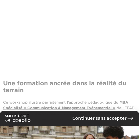
Une formation ancrée dans la réalité du
terrain
Ce workshop illustre parfaitement l’approche pédagogique du
MBA
Spécialisé « Communication & Management Événementiel »
de l’EFAP.
Ce cursus forme des professionnels capables de
concevoir et piloter
des stratégies événementielles complexes
, en s’appuyant sur des
compétences transverses en
communication
,
marketing
,
gestion de
projet
et
production
.