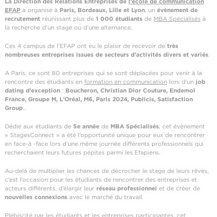
La Direction des Relations Entreprises de
l’école de communication
EFAP
a organisé à
Paris, Bordeaux, Lille et Lyon
, un
évènement de
recrutement
réunissant plus de
1 000 étudiants
de
MBA Spécialisés
à
la recherche d’un stage ou d’une alternance.
Ces 4 campus de l’EFAP ont eu le plaisir de recevoir de
très
nombreuses entreprises issues de secteurs d’activités divers et variés
.
A Paris, ce sont 80 entreprises qui se sont déplacées pour venir à la
rencontre des étudiants en
formation en communication
lors d’un
job
dating d’exception
:
Boucheron,
Christian Dior Couture, Endemol
France, Groupe M, L’Oréal, M6, Paris 2024, Publicis, Satisfaction
Group
…
Dédié aux étudiants de
5e année
de
MBA Spécialisés
, cet évènement
« StagesConnect » a été l’opportunité unique pour eux de rencontrer
en face-à -face lors d’une même journée différents professionnels qui
recherchaient leurs futures pépites parmi les Efapiens.
Au-delà de multiplier les chances de décrocher le stage de leurs rêves,
c’est l’occasion pour les étudiants de rencontrer des entreprises et
acteurs différents, d’élargir leur
réseau professionnel
et de créer de
nouvelles connexions
avec le marché du travail.
Plébiscité par les étudiants et les entreprises participantes, cet