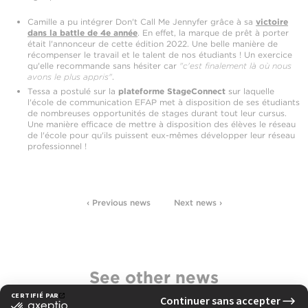
Camille a pu intégrer Don't Call Me Jennyfer grâce à sa
victoire
dans la battle de 4e année
. En effet, la marque de prêt à porter
était l'annonceur de cette édition 2022. Une belle manière de
récompenser le travail et le talent de nos étudiants ! Un exercice
qu'elle recommande sans hésiter car
"c'est finalement là où nous
avons le plus appris"
.
Tessa a postulé sur la
plateforme StageConnect
sur laquelle
l'école de communication EFAP met à disposition de ses étudiants
de nombreuses opportunités de stages durant tout leur cursus.
Une manière efficace de mettre à disposition des élèves le réseau
de l'école pour qu'ils puissent eux-mêmes développer leur réseau
professionnel !
‹ Previous news
Next news ›
See other news