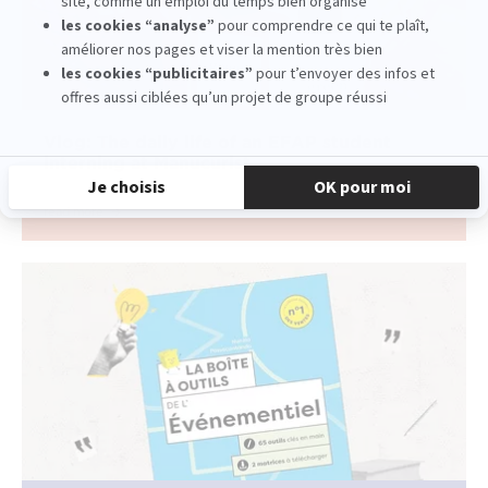
Vlog: The daily life of an EFAP student
interning at Manucurist
read more