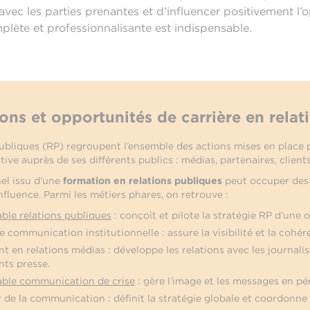
vec les parties prenantes et d’influencer positivement l’
lète et professionnalisante est indispensable.
ons et opportunités de carrière en relat
publiques (RP) regroupent l’ensemble des actions mises en place 
ive auprès de ses différents publics : médias, partenaires, clients
el issu d’une
formation en relations publiques
peut occuper des 
influence. Parmi les métiers phares, on retrouve :
ble relations publiques
: conçoit et pilote la stratégie RP d’une 
 communication institutionnelle : assure la visibilité et la cohé
t en relations médias : développe les relations avec les journalis
ts presse.
ble communication de crise
: gère l’image et les messages en pé
 de la communication : définit la stratégie globale et coordonne