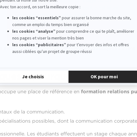
l’opportunité d’effectuer un stage ou un
semestre à l’étranger, renforçant ainsi leurs
compétences linguistiques et
interculturelles.
e secteur, une
formation en relations publiques
s’avère 
ques : pourquoi choisir l’EFA
 occupe une place de référence en
formation relations p
entaux de la communication.
écialisations possibles, dont la communication corporate, 
ssionnelle. Les étudiants effectuent un stage chaque ann