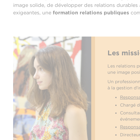
image solide, de développer des relations durables a
exigeantes, une
formation relations publiques
comp
Les missi
Les relations 
une image posit
Un professionn
à la gestion d’
Responsa
Chargé de
Consultan
événemen
Responsa
Directeur