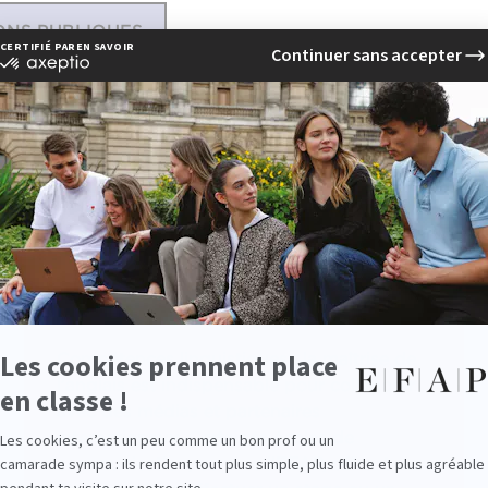
ONS PUBLIQUES
les
le de compétences diversifiées :
Compétences linguistiques : la maîtrise de
l’anglais est indispensable pour collaborer
avec des médias et partenaires
internationaux. Certaines écoles de
communication, comme l’EFAP, offrent