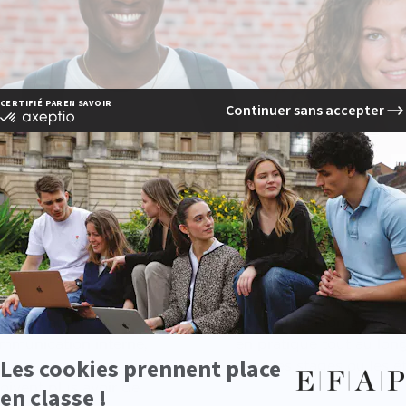
la formation de chargé(e) de
chniques
Avoir une vison à 360
se doit d'acquérir les
La formation de l’EFAP 
 pratiques pour mettre
chargé de communicatio
mmunication de
communication à 360° 
communication interne,
en pratique tout au lo
licité, marketing, digital
avec les stages ou les é
oivent plus avoir de