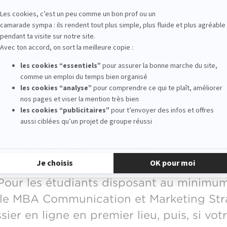
 formation de chargé(e) de communicati
e dès l’obtention du bac sur concours d’
in d’évaluer votre culture générale, vos c
surtout votre motivation et la cohérence 
 Pour les étudiants disposant au minimu
 le MBA Communication et Marketing Stra
ier en ligne en premier lieu, puis, si vo