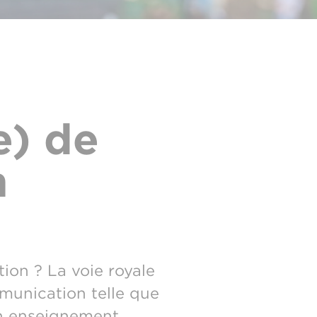
e) de
n
ion ? La voie royale
munication telle que
son enseignement