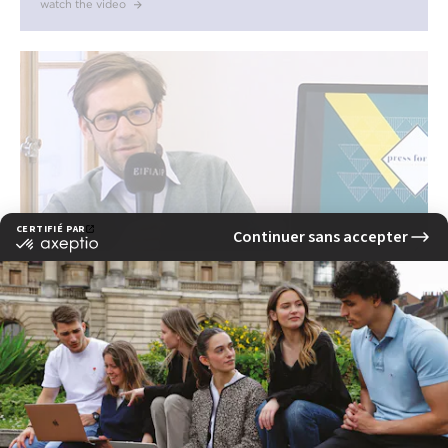
watch the video
EFAP Alumni : Fondateur - Agences de
communication Press for You &
PLAY
Bardamu
watch the video