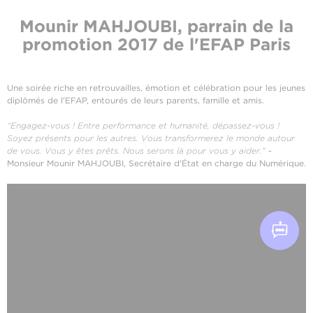
Mounir MAHJOUBI, parrain de la
promotion 2017 de l'EFAP Paris
Une soirée riche en retrouvailles, émotion et célébration pour les jeunes
diplômés de l'EFAP, entourés de leurs parents, famille et amis.
“Engagez-vous ! Entre performance et humanité, dépassez-vous !
Soyez présents pour les autres. Vous transformerez le monde autour
de vous. Vous y êtes prêts. Nous serons là pour vous y aider."
-
Monsieur Mounir MAHJOUBI, Secrétaire d'État en charge du Numérique.