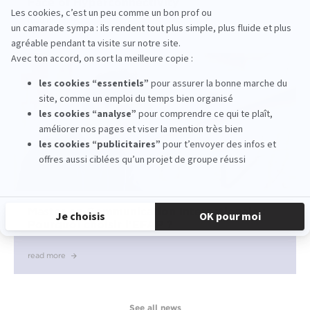
Face of Hyperconnectivity
read more
Master en Communication Internationale :
Pourquoi choisir l’EFAP ?
read more
See all news