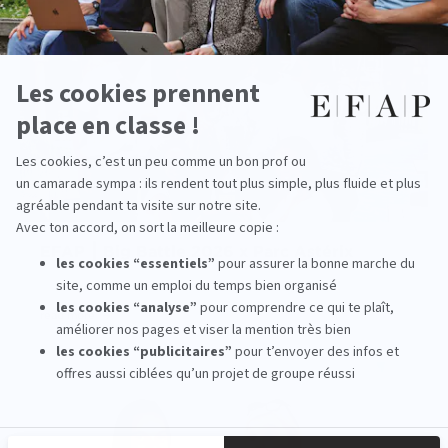
EFAP ⎮ Big Battle 2026 x Parc Astérix
read more