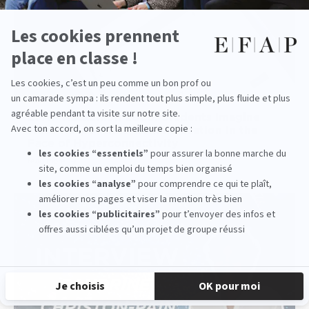
EFAP Hackathon 2026: Students Imagine
More Responsible Communication in the
Face of Hyperconnectivity
read more