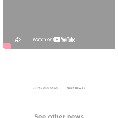
‹ Previous news
Next news ›
See other news