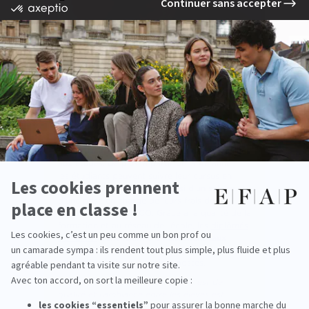
L’EFAP offre à ses étudiants la possibilité de
réaliser un
stage rémunéré chaque année
, leur
permettant ainsi de limiter leurs dépenses liées
aux études. De plus, à partir de la 4e année,
les étudiants peuvent suivre leur cursus en
alternance
: ils bénéficient ainsi d’un salaire et
d’une prise en charge de leurs frais de
scolarité par les OPCO. Grâce à la qualité de la
formation et au réseau de l’école, les
diplômés
de l’EFAP
bénéficient d’un
excellent taux
d’insertion
et peuvent prétendre à des salaires
attractifs dès leurs premiers postes.
« Superbe école ! L’enseignement est de
qualité et l’ambiance entre les élèves est
bonne. Le fait que les professeurs soient des