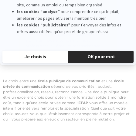
professionnels permet de s’immerger plus
facilement dans le monde du travail. Je la
recommande vivement. »
— Méloë, étudiante EFAP, Campus de
Bordeaux.
Cette
école privée de communication
réussit
à offrir un modèle combinant rigueur
professionnelle, réseau et reconnaissance
académique.
Le choix entre une
école publique de communication
et une
école
privée de communication
dépend de vos priorités : budget,
professionnalisation, réseau, reconnaissance. Une école publique peut
être un excellent choix pour obtenir une formation solide à moindre
coût, tandis qu’une école privée comme l’
EFAP
vous offre un modèle
intensif, orienté vers l’emploi et la spécialisation. Quel que soit votre
choix, assurez-vous que l’établissement corresponde à votre projet et
qu’il vous prépare aux enjeux d’un secteur en pleine mutation.