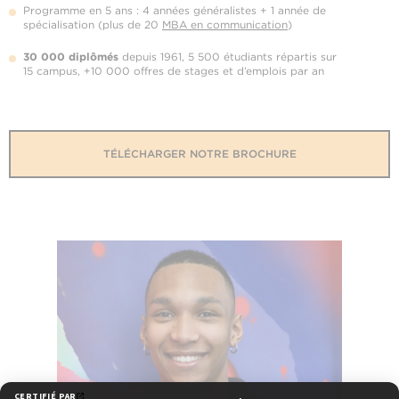
Programme en 5 ans : 4 années généralistes + 1 année de
spécialisation (plus de 20
MBA en communication
)
30 000 diplômés
depuis 1961, 5 500 étudiants répartis sur
15 campus, +10 000 offres de stages et d’emplois par an
TÉLÉCHARGER NOTRE BROCHURE