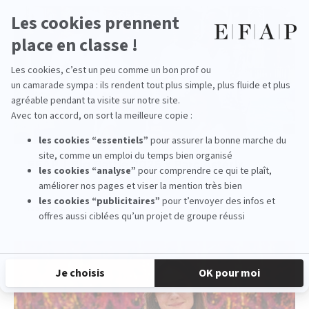
EFAP ⎮ Big Battle 2026 x Parc Astérix
read more