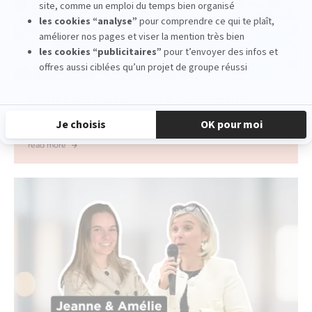
EFAP ⎮ Big Battle 2026 x Parc Astérix
read more