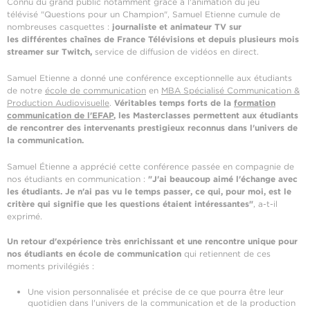
Connu du grand public notamment grâce à l'animation du jeu
télévisé "Questions pour un Champion", Samuel Etienne cumule de
nombreuses casquettes :
journaliste et animateur TV sur
les différentes chaînes de France Télévisions et depuis plusieurs mois
streamer sur Twitch,
service de diffusion de vidéos en direct​.
Samuel Etienne a donné une conférence exceptionnelle aux étudiants
de notre
école de communication
en
MBA Spécialisé Communication &
Production Audiovisuelle
.
Véritables temps forts de la
formation
communication de l'EFAP
, les Masterclasses permettent aux étudiants
de rencontrer des intervenants prestigieux reconnus dans l'univers de
la communication.
Samuel Étienne a apprécié cette conférence passée en compagnie de
nos étudiants en communication :
"J'ai beaucoup aimé l'échange avec
les étudiants. Je n'ai pas vu le temps passer, ce qui, pour moi, est le
critère qui signifie que les questions étaient intéressantes"
, a-t-il
exprimé.
Un retour d'expérience très enrichissant et une rencontre unique pour
nos étudiants en école de communication
qui retiennent de ces
moments privilégiés :
Une vision personnalisée et précise de ce que pourra être leur
quotidien dans l'univers de la communication et de la production