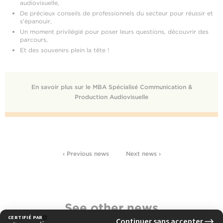
audiovisuelle,
De précieux conseils de professionnels du secteur pour réussir et
s'épanouir,
Un moment privilégié pour poser leurs questions, découvrir des
parcours,
Et des souvenirs plein la tête !
En savoir plus sur le MBA Spécialisé Communication &
Production Audiovisuelle
‹ Previous news
Next news ›
See other news