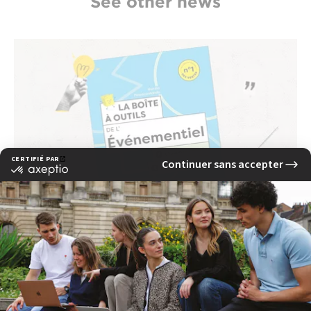
See other news
Why the human element remains at the
heart of events: an interview with Nunzia
Passacantando
read more