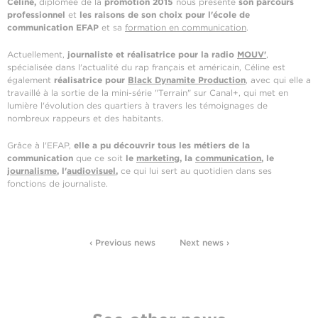
Céline,
diplômée de la
promotion 2015
nous présente
son parcours
professionnel
et
les raisons de son choix pour l'école de
communication EFAP
et sa
formation en communication
.
Actuellement,
journaliste et réalisatrice pour la radio
MOUV'
,
spécialisée dans l'actualité du rap français et américain, Céline est
également
réalisatrice pour
Black Dynamite Production
, avec qui elle a
travaillé à la sortie de la mini-série "Terrain" sur Canal+, qui met en
lumière l'évolution des quartiers à travers les témoignages de
nombreux rappeurs et des habitants.
Grâce à l'EFAP,
elle a pu découvrir tous les métiers de la
communication
que ce soit
le
marketing
, la
communication
, le
journalisme
, l'
audiovisuel
,
ce qui lui sert au quotidien dans ses
fonctions de journaliste.
‹ Previous news
Next news ›