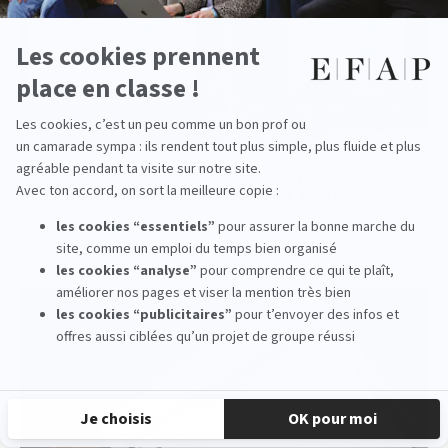
From EFAP to Sparks Agency: Two Alumni,
Two Career Paths, One Shared Journey
read more