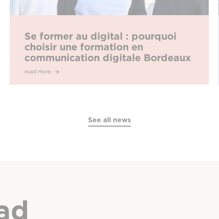
Se former au digital : pourquoi
choisir une formation en
communication digitale Bordeaux
à l’EFAP ?
read more
See all news
ad