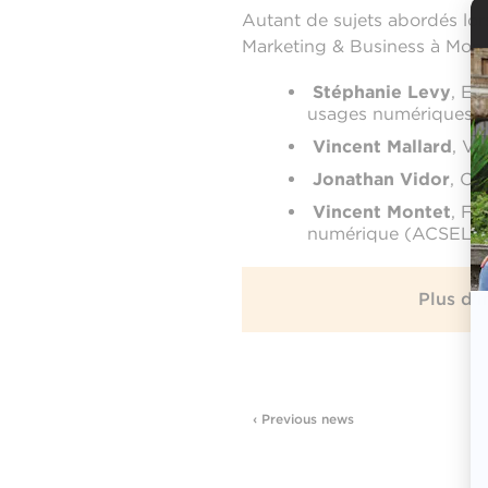
Autant de sujets abordés lor
Marketing & Business à Montp
Stéphanie Levy
, Ex
usages numériques
Vincent Mallard
, Vi
Jonathan Vidor
, C
Vincent Montet
, Fo
numérique (ACSEL)
Plus d'
‹ Previous news