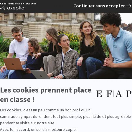
s de cette table ronde en présence des partenaires du MB
ellier :
-responsable de la transformation numérique du Groupe
ce président de Leader Montpellier
EO de JVWEB & Seiso
ndateur-Directeur des MBADMB et Vice-Président de l’as
information sur notre formation marketing digital à Mon