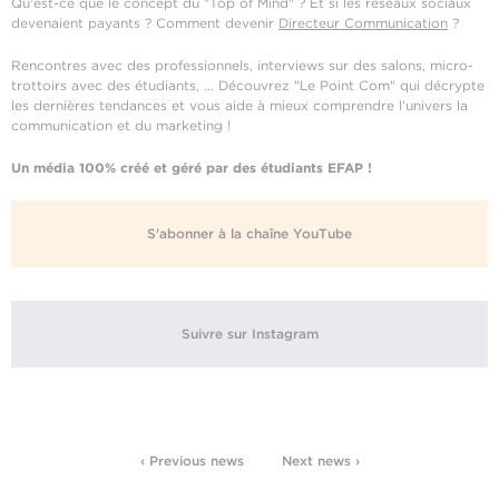
Qu'est-ce que le concept du "Top of Mind" ? Et si les réseaux sociaux
devenaient payants ? Comment devenir
Directeur Communication
?
Rencontres avec des professionnels, interviews sur des salons, micro-
trottoirs avec des étudiants, ... Découvrez "Le Point Com" qui décrypte
les dernières tendances et vous aide à mieux comprendre l'univers la
communication et du marketing !
Un média 100% créé et géré par des étudiants EFAP !
S'abonner à la chaîne YouTube
Suivre sur Instagram
‹ Previous news
Next news ›