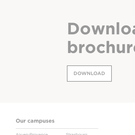
Downlo
brochur
DOWNLOAD
Our campuses
Aix-en-Provence
Strasbourg