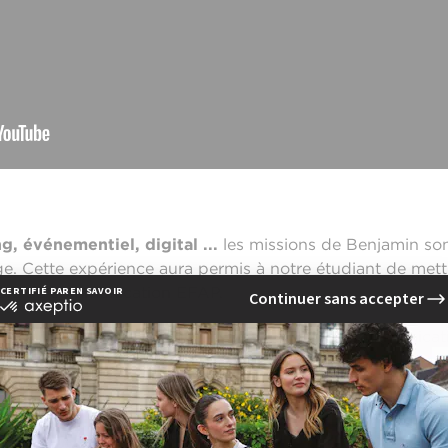
, événementiel, digital ...
les missions de Benjamin so
 Cette expérience aura permis à notre étudiant de mettre
cole de communication EFAP.
 stage pour travailler sur différents sujets en communica
ion Publique & Influence.