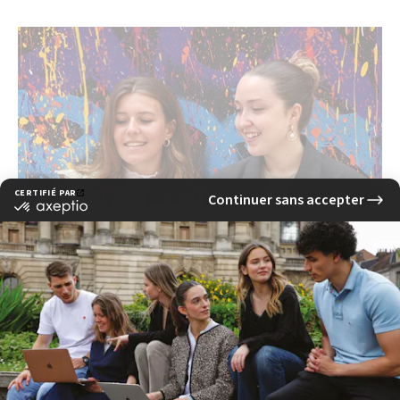
Les études de communication à l'EFAP :
apprenez à innover dans un secteur en
constante évolution
read more