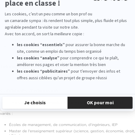
Directeur de production
Organisateur d'événements sportifs
Commissaire général de salons
Directeur conseil
Administrateur de spectacles
Organisateur d'événements culturels
Organisateur d'événements caritatifs
Commissaire d'exposition
Témoignages
{{TEMOIGNAGES_2307_2286_2131}}
Conditions d'admission
Notre
MBA Spécialisé Communication & Management Événementiel
est
accessible après un diplôme Bac+4/+5. Vous pouvez venir d'horizons
variés :
Écoles de management, de communication, d'ingénieurs, IEP
Master de l'enseignement supérieur (science, gestion, économie, droit,