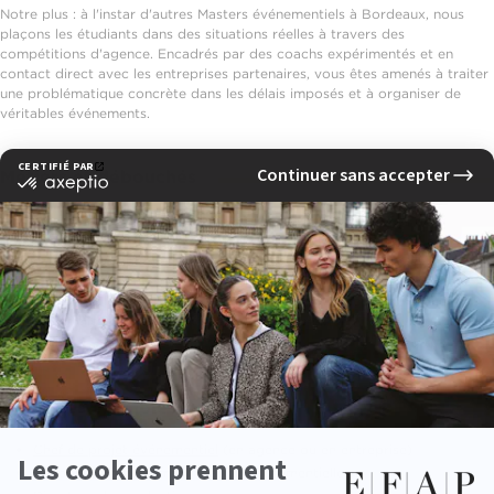
Notre plus : à l'instar d'autres Masters événementiels à Bordeaux, nous
plaçons les étudiants dans des situations réelles à travers des
compétitions d'agence. Encadrés par des coachs expérimentés et en
contact direct avec les entreprises partenaires, vous êtes amenés à traiter
une problématique concrète dans les délais imposés et à organiser de
véritables événements.
Métiers et débouchés
Idéal pour maîtriser un panel complet de compétences variées pour
devenir un manager efficace et flexible, notre MBA événementiel à
Bordeaux vous prépare à occuper une pluralité de fonctions dès
l'obtention de votre diplôme. Selon votre projet professionnel, devenez
ainsi par exemple Chef de Projet Evénementiel, Directeur de Production
Evénementielle ou encore Chef de Projet Culturel.
Quelques exemples de métiers
Chef de projet événementiel
(en agence ou en entreprise)
Responsable de communication événementielle