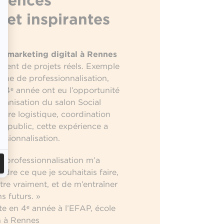
riences
 et inspirantes
n marketing digital à Rennes
rement de projets réels. Exemple
ine de professionnalisation,
e 4ᵉ année ont eu l’opportunité
rganisation du salon Social
tre logistique, coordination
e public, cette expérience a
ssionnalisation.
 professionnalisation m’a
re ce que je souhaitais faire,
être vraiment, et de m’entraîner
s futurs. »
e en 4ᵉ année à l’EFAP, école
 à Rennes