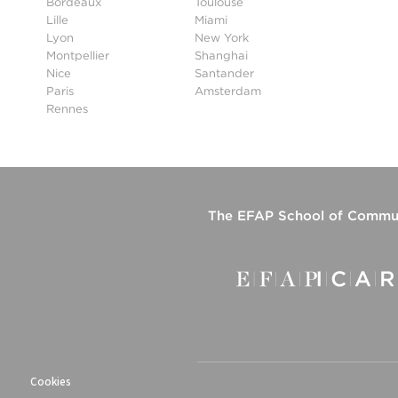
Bordeaux
Toulouse
Lille
Miami
Lyon
New York
Montpellier
Shanghai
Nice
Santander
Paris
Amsterdam
Rennes
The
EFAP School of Commun