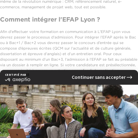
même de la révolution numérique : CRM, référencement naturel, e-
commerce, management de projet web, tout est possible.
Comment intégrer l'EFAP Lyon ?
Afin d'effectuer votre formation en communication à L'EFAP Lyon vous
devrez passer le processus d'admission. Pour intégrer l’EFAP après le Bac
ou à Bac+1 / Bac+2 vous devrez passer le concours d’entrée qui se
compose d’épreuves écrites (QCM sur l’actualité et de culture générale,
dissertation et épreuve d’anglais) et d’un entretien oral. Pour ceux
disposant au minimum d’un Bac+3, l’admission à l’EFAP se fait au préalable
via un dossier à remplir en ligne. Si votre candidature est présélectionnée,
vous serez invité à passer un entretien approfondi de motivation.
See also
Notre école
Les métiers et débouchés