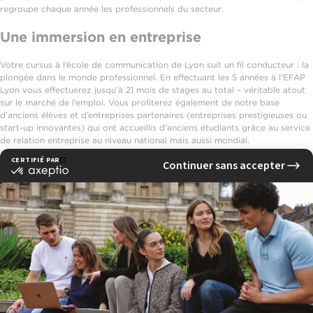
regroupe chaque année les professionnels du secteur.
Une immersion en entreprise
Votre cursus à l’école de communication de Lyon suit un fil conducteur : la
plongée dans le monde professionnel. En effectuant les 5 années à l’EFAP
Lyon vous effectuerez jusqu’à 21 mois de stages au total – véritable atout
sur le marché de l’emploi. Vous profiterez également de notre base
d’anciens élèves et d’entreprises partenaires (entreprises prestigieuses ou
start-up innovantes) qui ont accueillis d’anciens étudiants grâce au service
de relation entreprise au niveau national mais aussi mondial.
See also
L'EFAP Lyon
Notre pédagogie
Les programmes