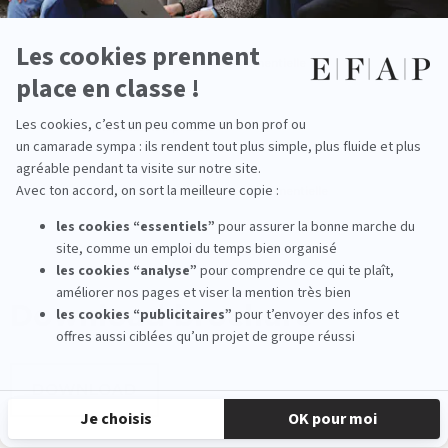
Master communication événementielle
Ecole attachée presse
Formation communication evenementielle
Download
brochure
DOWNLOAD