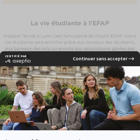
La vie étudiante à l'EFAP
Intégrer l’école à Lyon c’est faire partie de l’esprit EFAP. Votre
vie étudiante sera enrichie grâce aux bureaux des étudiants,
aux bureaux des arts ou encore aux associations gérées par
les étudiants eux-mêmes. À l’école de communication Lyon,
nos étudiants sont également invités à participer à des
manifestations telles que La Nuit de la Communication qui
regroupe chaque année les professionnels du secteur.
EN CE MOMENT À L'EFAP
Une immersion en entreprise
Votre cursus à l’école de communication de Lyon suit un fil
conducteur : la plongée dans le monde professionnel. En
effectuant les 5 années à l’EFAP Lyon vous effectuerez
jusqu’à 21 mois de stages au total – véritable atout sur le
marché de l’emploi. Vous profiterez également de notre base
d’anciens élèves et d’entreprises partenaires (entreprises