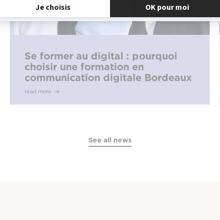
Se former au digital : pourquoi
choisir une formation en
communication digitale Bordeaux
à l’EFAP ?
read more
See all news