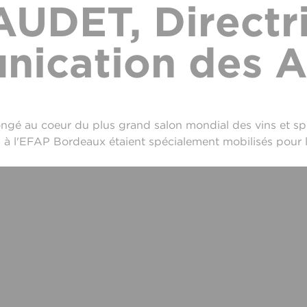
UDET, Directr
ication des Ab
gé au coeur du plus grand salon mondial des vins et spir
à l'EFAP Bordeaux étaient spécialement mobilisés pour l