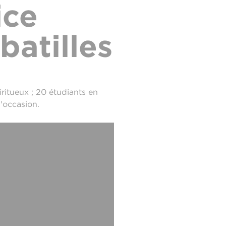
ice
atilles
itueux ; 20 étudiants en
'occasion.