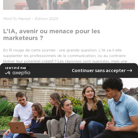
Mind'To Market - Édition 2025
L’IA, avenir ou menace pour les
marketeurs ?
En fil rouge de cette journée : une grande question. L’IA va-t-elle
supplanter les professionnels de la communication, ou au contraire
libérer leur potentiel créatif ? Les réponses sont nuancées, mais une
chose est sûre :
la transformation est en marche, et les futurs
communicants s’y préparent dès aujourd’hui
.
Les débats, nombreux et parfois même passionnés, ont montré à quel
point
l’IA dépasse la simple innovation technique
. Elle soulève des
enjeux profonds liés à l’éthique, à la responsabilité, au travail et à la
place de l’humain dans un monde en mutation. Autant de réflexions qui
ont animé les conférences… mais aussi les couloirs, les pauses café et
les discussions de fin de journée.
Un immense bravo aux étudiants du MBA Spécialisés Communication et
Marketing Stratégique de l’école de communication EFAP Aix-en-
Provence, qui ont orchestré cet événement avec professionnalisme,