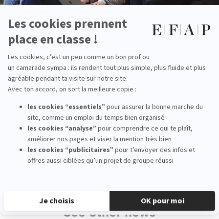
créativité et une grande maîtrise –
une belle démonstration de talent
et d’engagement pour le futur du marketing
!
« Le meilleur conseil qu’on puisse donner, c’est de se faire
confiance et d’oser se dépasser. Au départ, le projet peut
sembler ambitieux ou intimidant, mais une fois l’événement
réalisé, on ressent une vraie fierté d’avoir relevé le défi et d’être
arrivé jusqu’au bout ! Travaillez main dans la main, en vous
appuyant les uns sur les autres, et communiquez constamment :
un événement réussi repose sur la cohésion de l’équipe, sur une
vision partagée et sur une organisation fluide. C’est vraiment
ensemble qu’on construit quelque chose de cohérent et
d’impactant. Alors croyez en vous, et avancez collectivement
! »
‹ Previous news
Next news ›
See other news