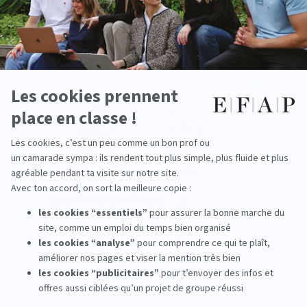
Quels métiers sont accessibles après une
formation événementiel Rennes à l'EFAP ?
read more
EFAP Generations: communication, a family
story from Lille to Toulouse
read more