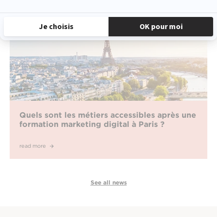
Quels sont les métiers accessibles après une
formation marketing digital à Paris ?
read more
See all news